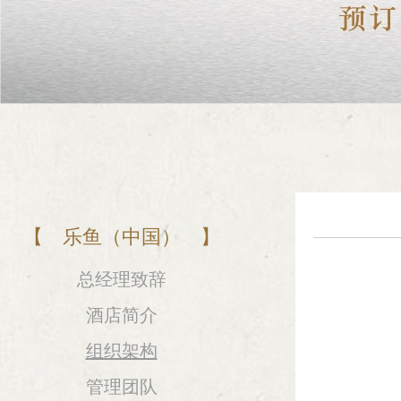
【 乐鱼（中国） 】
总经理致辞
酒店简介
组织架构
管理团队