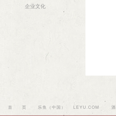
企业文化
首 页
乐鱼（中国）
LEYU.COM
酒